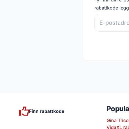
rabattkode legge
Populæ
Finn rabattkode
Gina Trico
VidaXL ra