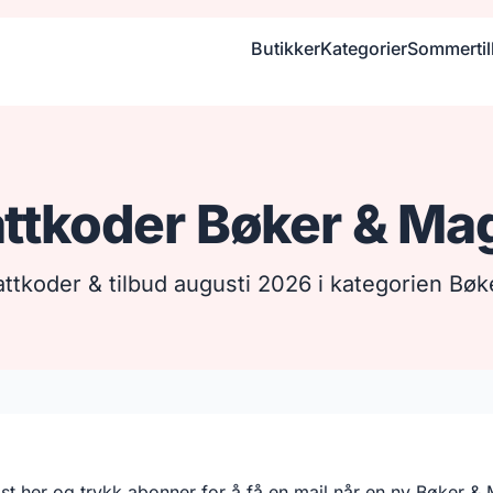
Butikker
Kategorier
Sommerti
ttkoder Bøker & Ma
attkoder & tilbud augusti 2026 i kategorien Bø
post her og trykk abonner for å få en mail når en ny Bøker &