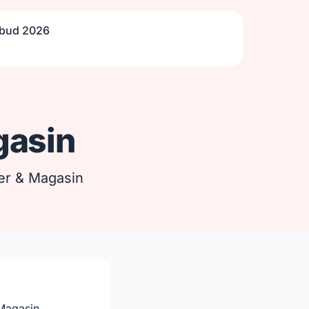
lbud 2026
gasin
ker & Magasin
 Magasin