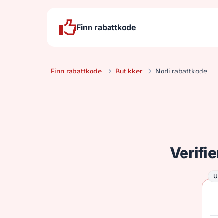
Finn rabattkode
Finn rabattkode
Butikker
Norli rabattkode
Verifie
U
Ut