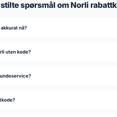
 stilte spørsmål om Norli rabatt
 akkurat nå?
rli uten kode?
 kundeservice?
ttkode?